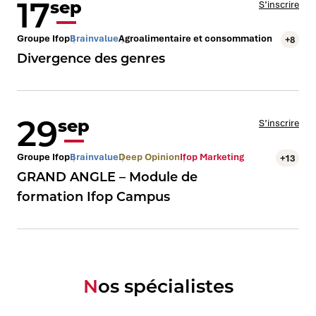
17
sep
S’inscrire
Groupe Ifop
Brainvalue
Agroalimentaire et consommation
+8
Divergence des genres
29
sep
S’inscrire
Groupe Ifop
Brainvalue
Deep Opinion
Ifop Marketing
+13
GRAND ANGLE – Module de
formation Ifop Campus
Nos spécialistes