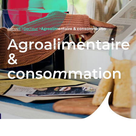
Accueil
>
Secteur
>
Agroalimentaire & consommation
Agroalimentaire
&
conso
m
mation