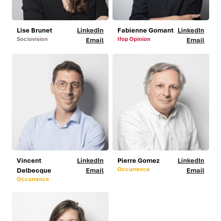
Lise Brunet
LinkedIn
Fabienne Gomant
LinkedIn
Sociovision
Ifop Opinion
Email
Email
Vincent
LinkedIn
Pierre Gomez
LinkedIn
Occurrence
Delbecque
Email
Email
Occurrence