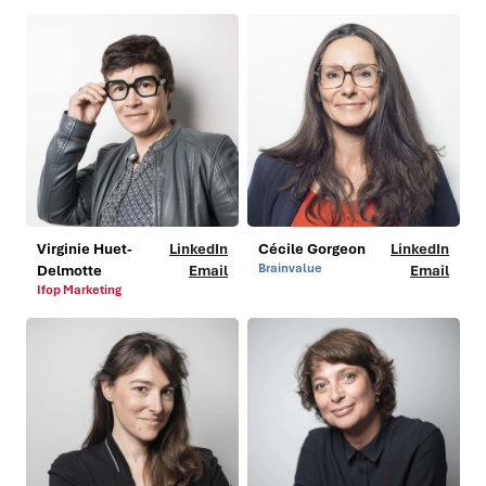
Virginie Huet-
LinkedIn
Cécile Gorgeon
LinkedIn
Brainvalue
Delmotte
Email
Email
Ifop Marketing