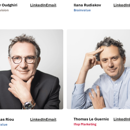
 Oudghiri
LinkedIn
Email
Ilana Rudiakov
LinkedIn
vision
Brainvalue
Thomas Le Guernic
LinkedIn
las Riou
LinkedIn
Email
Ifop Marketing
value