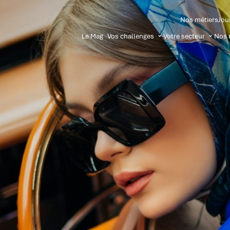
Nos métiers
Jou
Le Mag
Vos challenges
Votre secteur
Nos 