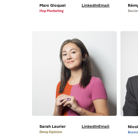
Marc Gicquel
LinkedIn
Email
Rémy
Ifop Marketing
Socio
Sarah Laurier
LinkedIn
Email
Nico
Deep Opinion
Brain