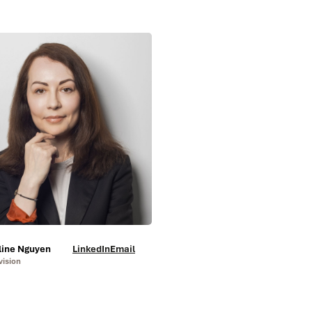
line Nguyen
LinkedIn
Email
vision