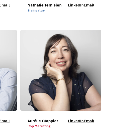
Email
Nathalie Ternisien
LinkedIn
Email
Brainvalue
Email
Aurélie Clappier
LinkedIn
Email
Ifop Marketing