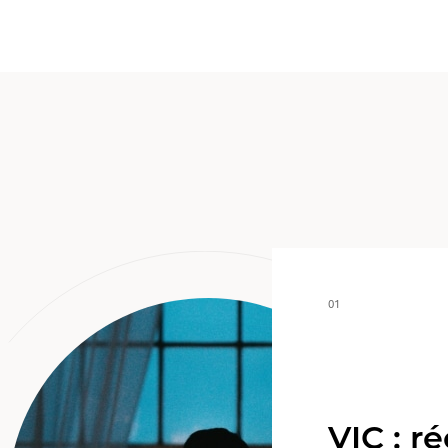
01
VIC : réengager le