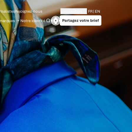
rnalistes
Rejoignez-nous
Localisation
FR
EN
Partagez votre brief
marques
Notre identité
Recherche