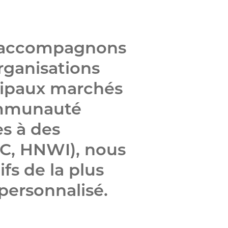
s accompagnons
rganisations
ncipaux marchés
ommunauté
ès à des
IC, HNWI), nous
fs de la plus
 personnalisé.