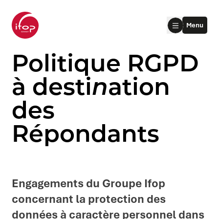
Aller au menu
Aller au contenu
Aller au pied de page
Menu
Accueil Ifop Group
Politique RGPD
à desti
n
ation
des
Répondants
le submenu
le submenu
Engagements du Groupe Ifop
concernant la protection des
le submenu
données à caractère personnel dans