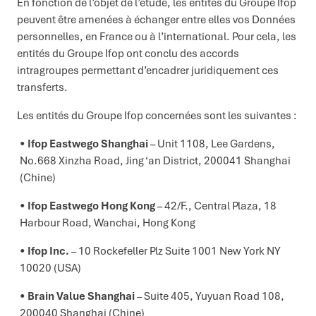
En fonction de l’objet de l’étude, les entités du Groupe Ifop
peuvent être amenées à échanger entre elles vos Données
personnelles, en France ou à l’international. Pour cela, les
entités du Groupe Ifop ont conclu des accords
intragroupes permettant d’encadrer juridiquement ces
transferts.
Les entités du Groupe Ifop concernées sont les suivantes :
Ifop Eastwego Shanghai
– Unit 1108, Lee Gardens,
No.668 Xinzha Road, Jing ‘an District, 200041 Shanghai
(Chine)
Ifop Eastwego Hong Kong
– 42/F., Central Plaza, 18
Harbour Road, Wanchai, Hong Kong
Ifop Inc.
– 10 Rockefeller Plz Suite 1001 New York NY
10020 (USA)
Brain Value Shanghai
–
Suite 405, Yuyuan Road 108,
200040 Shanghai (Chine)