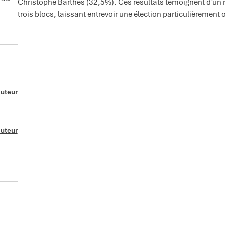
Christophe Barthès (32,5%). Ces résultats témoignent d’un r
trois blocs, laissant entrevoir une élection particulièrement o
auteur
auteur