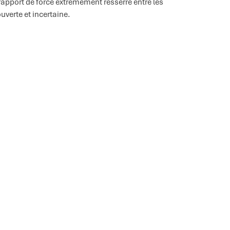
apport de force extrêmement resserré entre les
uverte et incertaine.