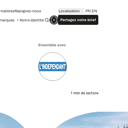
rnalistes
Rejoignez-nous
Localisation
FR
EN
Partagez votre brief
marques
Notre identité
Recherche
Ensemble avec
1 min de lecture