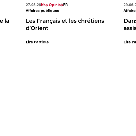
27.05.26
Ifop Opinion
FR
29.06.
Affaires publiques
Affair
e la
Les Français et les chrétiens
Dans
d’Orient
assi
Lire l'article
Lire l'
Vos challenges
Votre secteur
Société & influence
Automobile et
mobilité