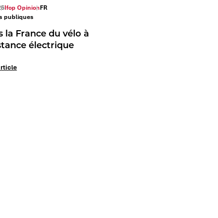
26
Ifop Opinion
FR
es publiques
 la France du vélo à
stance électrique
article
Nos marques
Notre identité
Ifop Opinion
Rejoignez-nous