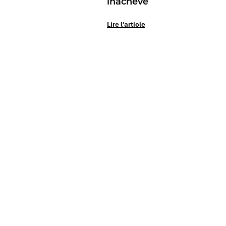
inachevé
Lire l'article
Le Mag
International Market
Research Group.