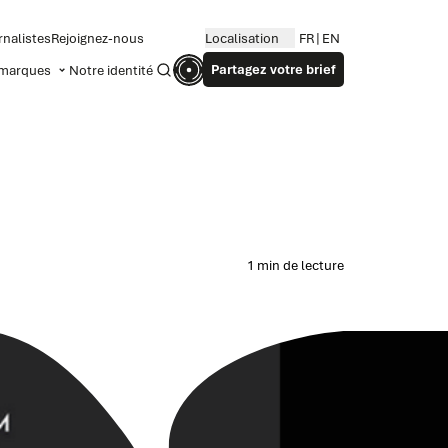
rnalistes
Rejoignez-nous
Localisation
FR
EN
Partagez votre brief
marques
Notre identité
Recherche
1 min de lecture