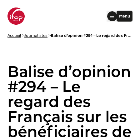
Aller au menu
Aller au contenu
Aller au pied de page
Menu
Accueil Ifop Group
Accueil
>
Journalistes
>
Balise d’opinion #294 – Le regard des Français sur les bénéficiaires de la politique menée par Emmanuel Macron – Vague 7
Balise d’opinion
#294 – Le
regard des
le submenu
Français sur les
le submenu
bénéficiaires de
le submenu