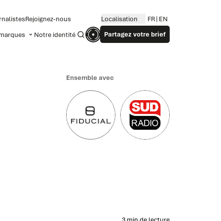
rnalistes
Rejoignez-nous
Localisation
FR
EN
Partagez votre brief
marques
Notre identité
Recherche
Ensemble avec
3 min de lecture