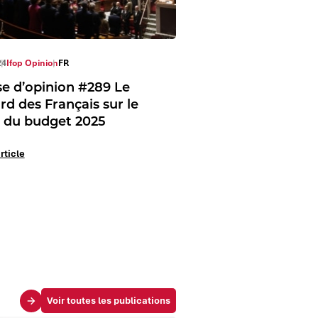
24
Ifop Opinion
FR
se d’opinion #289 Le
rd des Français sur le
 du budget 2025
article
Voir toutes les publications