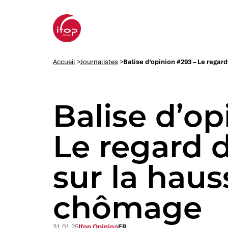
Aller au menu
Aller au contenu
Aller au pied de page
Accueil Ifop Group
Accueil
>
Journalistes
>
Balise d’opinion #293 – Le rega
Balise d’op
Le regard 
sur la haus
chômage
31.01.25
Ifop Opinion
FR