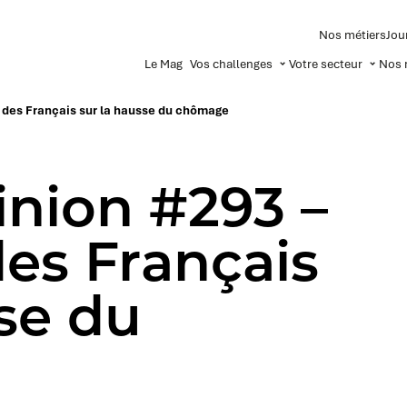
Nos métiers
Jou
Le Mag
Vos challenges
Votre secteur
Nos 
rd des Français sur la hausse du chômage
inion #293 –
des Français
se du