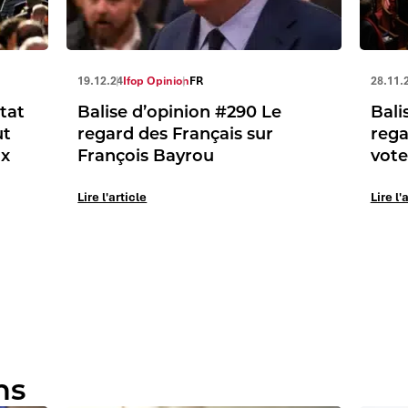
19.12.24
Ifop Opinion
FR
28.11.
état
Balise d’opinion #290 Le
Bali
ut
regard des Français sur
rega
ux
François Bayrou
vote
Lire l'article
Lire l'
ns