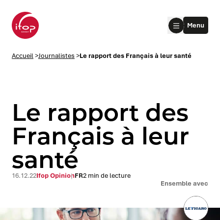
Aller au menu
Aller au contenu
Aller au pied de page
Menu
Accueil Ifop Group
Accueil
>
Journalistes
>
Le rapport des Français à leur santé
Le rapport des
Français à leur
santé
le submenu
le submenu
16.12.22
Ifop Opinion
FR
2 min de lecture
Ensemble avec
le submenu