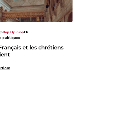
26
Ifop Opinion
FR
es publiques
Français et les chrétiens
ient
article