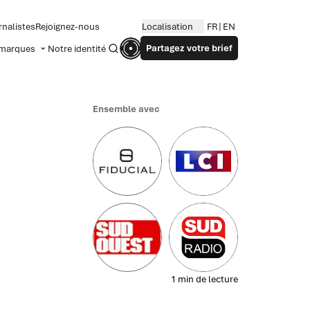
rnalistes
Rejoignez-nous
Localisation
FR
EN
Partagez votre brief
marques
Notre identité
Recherche
Ensemble avec
1 min de lecture