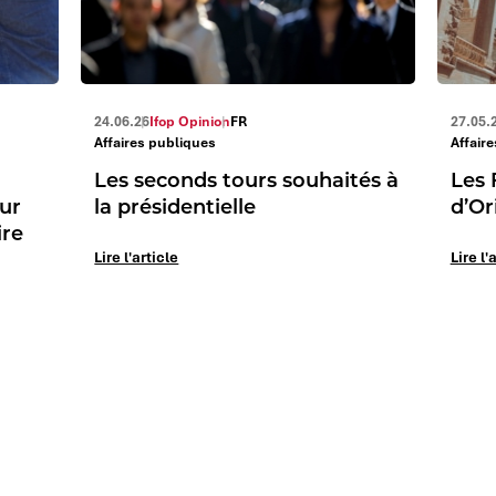
24.06.26
Ifop Opinion
FR
27.05.
Affaires publiques
Affair
Les seconds tours souhaités à
Les 
eur
la présidentielle
d’Or
ire
Lire l'article
Lire l'