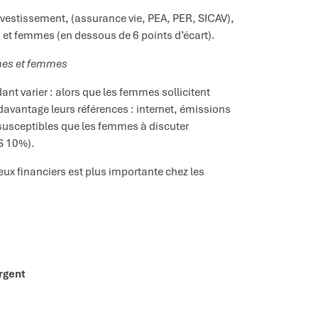
nvestissement, (assurance vie, PEA, PER, SICAV),
 et femmes (en dessous de 6 points d’écart).
mmes et femmes
nt varier : alors que les femmes sollicitent
avantage leurs références : internet, émissions
 susceptibles que les femmes à discuter
S 10%).
eux financiers est plus importante chez les
rgent