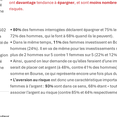
ont
davantage
tendance à
épargner
, et sont
moins nombre
té
risqués.
gne
80%
des femmes interrogées déclarent épargner et 75% le f
 502
72% des hommes, qui le font à 68% quand ils le peuvent).
a
Dans le même temps,
11%
des femmes investissent en Bo
té de
hommes (24%). Il en va de même pour les investissements s
plus de 2 hommes sur 5 contre 1 femmes sur 5 (22% et 12%
égion
Ainsi, quand on leur demande ce qu’elles feraient d’une imp
té
serait de placer cet argent (à 48%, contre 41% des hommes)
gne
somme en Bourse, ce qui représente encore une fois plus du
L’aversion au risque
est donc une caractéristique important
femmes à l’argent :
93%
vont dans ce sens, 68% étant « tout 
associer l’argent au risque (contre 85% et 44% respective
auteur