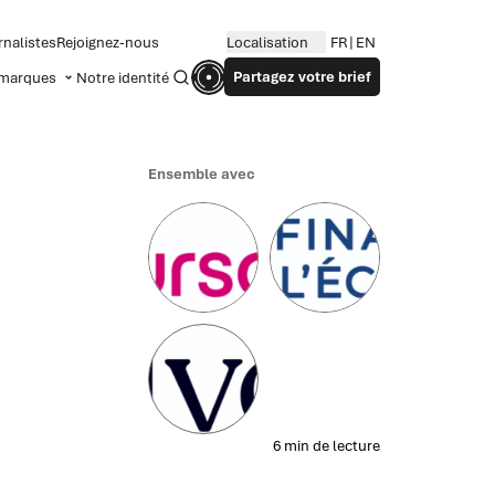
rnalistes
Rejoignez-nous
Localisation
FR
EN
Partagez votre brief
marques
Notre identité
Recherche
Ensemble avec
6 min de lecture