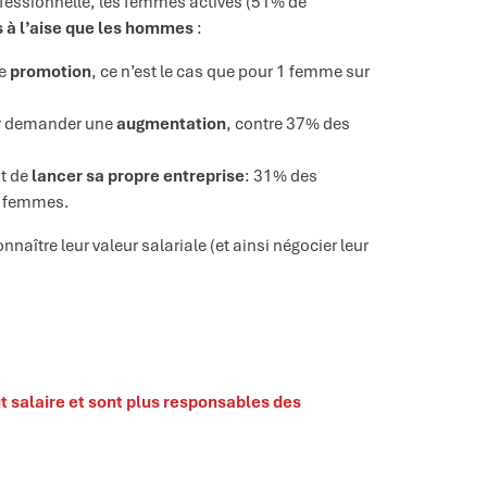
professionnelle, les femmes actives (51% de
 à l’aise que les hommes
:
ne
promotion
, ce n’est le cas que pour 1 femme sur
r demander une
augmentation
, contre 37% des
it de
lancer sa propre entreprise
: 31% des
s femmes.
ître leur valeur salariale (et ainsi négocier leur
t salaire et sont plus responsables des