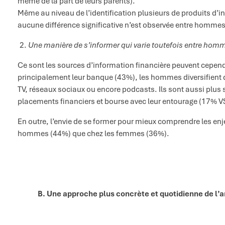
même de la part de leurs parents).
Même au niveau de l’identification plusieurs de produits d’i
aucune différence significative n’est observée entre hommes
Une manière de s’informer qui varie toutefois entre ho
Ce sont les sources d’information financière peuvent cependa
principalement leur banque (43%), les hommes diversifient d
TV, réseaux sociaux ou encore podcasts. Ils sont aussi plus
placements financiers et bourse avec leur entourage (17% V
En outre, l’envie de se former pour mieux comprendre les enj
hommes (44%) que chez les femmes (36%).
B. Une approche plus concrète et quotidienne de l’a