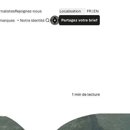
rnalistes
Rejoignez-nous
Localisation
FR
EN
Partagez votre brief
marques
Notre identité
Recherche
1 min de lecture