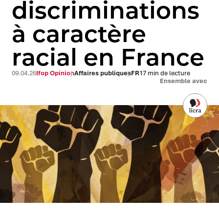
discriminations
à caractère
racial en France
09.04.26
Ifop Opinion
Affaires publiques
FR
17 min de lecture
Ensemble avec