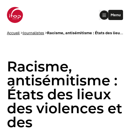
Aller au menu
Aller au contenu
Aller au pied de page
Menu
Accueil Ifop Group
Accueil
>
Journalistes
>
Racisme, antisémitisme : États des lieux des violences et des discriminations à caractère racial en France
Racisme,
antisémitisme :
États des lieux
le submenu
des violences et
le submenu
des
le submenu