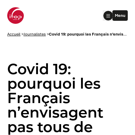
Aller au menu
Aller au contenu
Aller au pied de page
Menu
Accueil Ifop Group
Accueil
>
Journalistes
>
Covid 19: pourquoi les Français n’envisagent pas tous de reprendre leur « vie d’avant »
Covid 19:
pourquoi les
Français
le submenu
n’envisagent
le submenu
pas tous de
le submenu