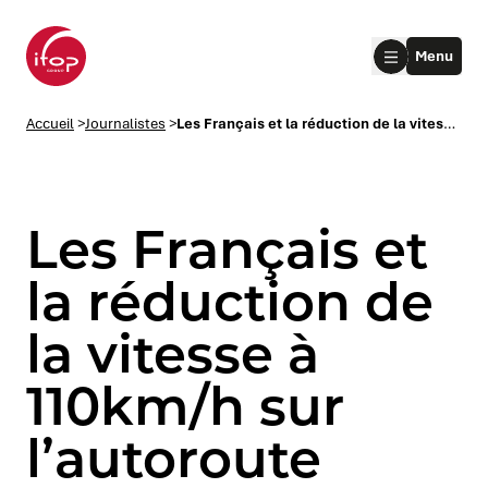
Aller au menu
Aller au contenu
Aller au pied de page
Menu
Accueil Ifop Group
Accueil
>
Journalistes
>
Les Français et la réduction de la vitesse à 110km/h sur l’autoroute
Les Français et
la réduction de
la vitesse à
le submenu
110km/h sur
le submenu
l’autoroute
le submenu