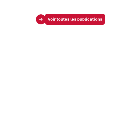
Voir toutes les publications
Le Mag
Vos challenges
Société & influence