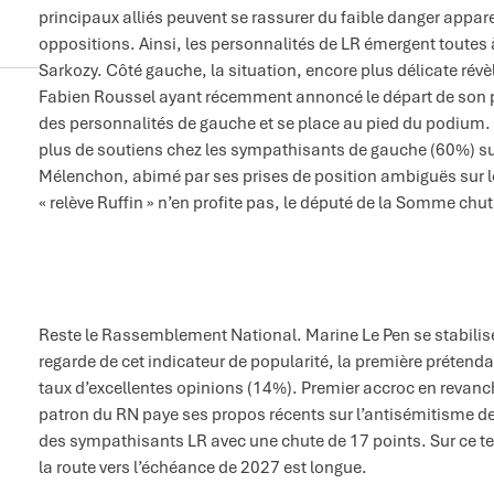
principaux alliés peuvent se rassurer du faible danger appare
oppositions. Ainsi, les personnalités de LR émergent toutes à
Sarkozy. Côté gauche, la situation, encore plus délicate rév
Fabien Roussel ayant récemment annoncé le départ de son par
des personnalités de gauche et se place au pied du podium. E
plus de soutiens chez les sympathisants de gauche (60%) s
Mélenchon, abimé par ses prises de position ambiguës sur le 
« relève Ruffin » n’en profite pas, le député de la Somme ch
Reste le Rassemblement National. Marine Le Pen se stabilis
regarde de cet indicateur de popularité, la première prétendante
taux d’excellentes opinions (14%). Premier accroc en revanche
patron du RN paye ses propos récents sur l’antisémitisme de
des sympathisants LR avec une chute de 17 points. Sur ce te
la route vers l’échéance de 2027 est longue.