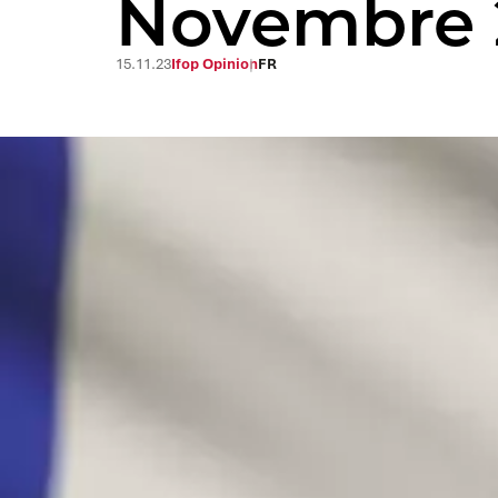
Novembre 
15.11.23
Ifop Opinion
FR