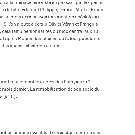
on à la menace terroriste en passant par les périls
trio de tête. Edouard Philippe, Gabriel Attal et Bruno
que au mois dernier avec une mention spéciale au
Si l’on ajoute à ce trio Olivier Véran et François
cela fait 5 personnalités du bloc central aux 10
 l’après Macron bénéficient de l’atout popularité
n des succès électoraux futurs.
 une lente remontée auprès des Français : +2
 mois dernier. La remobilisation de son socle du
és (91%).
dant un ennemi invisible, Le Président comme ses