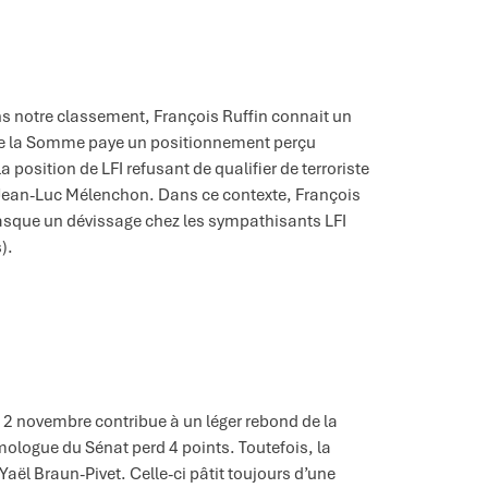
ns notre classement, François Ruffin connait un
é de la Somme paye un positionnement perçu
osition de LFI refusant de qualifier de terroriste
 Jean-Luc Mélenchon. Dans ce contexte, François
masque un dévissage chez les sympathisants LFI
).
 12 novembre contribue à un léger rebond de la
mologue du Sénat perd 4 points. Toutefois, la
Yaël Braun-Pivet. Celle-ci pâtit toujours d’une