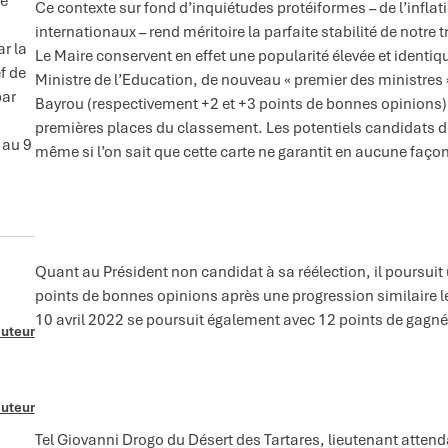
se
Ce contexte sur fond d’inquiétudes protéiformes – de l’inflati
internationaux – rend méritoire la parfaite stabilité de notre 
ar la
Le Maire conservent en effet une popularité élevée et identi
f de
Ministre de l’Education, de nouveau « premier des ministres ». 
par
Bayrou (respectivement +2 et +3 points de bonnes opinions), 
premières places du classement. Les potentiels candidats de
 au 9
même si l’on sait que cette carte ne garantit en aucune faço
Quant au Président non candidat à sa réélection, il poursuit
points de bonnes opinions après une progression similaire le
10 avril 2022 se poursuit également avec 12 points de gagn
auteur
auteur
Tel Giovanni Drogo du Désert des Tartares, lieutenant atten