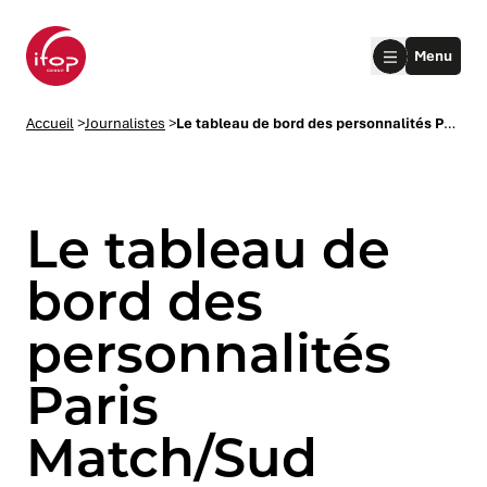
Aller au menu
Aller au contenu
Aller au pied de page
Menu
Accueil Ifop Group
Accueil
>
Journalistes
>
Le tableau de bord des personnalités Paris Match/Sud Radio – Ifop/Fiducial Mai 2024
Le tableau de
bord des
personnalités
le submenu
Paris
le submenu
Match/Sud
le submenu