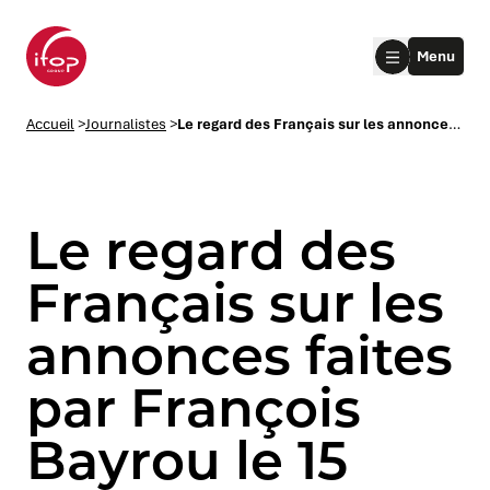
Aller au menu
Aller au contenu
Aller au pied de page
Menu
Accueil Ifop Group
Accueil
>
Journalistes
>
Le regard des Français sur les annonces faites par François Bayrou le 15 juillet 2025
Le regard des
Français sur les
annonces faites
le submenu
par François
le submenu
Bayrou le 15
le submenu