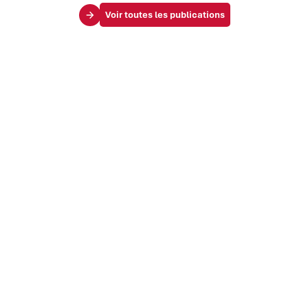
Voir toutes les publications
Le Mag
Vos challenges
Société & influence
Marque & identité