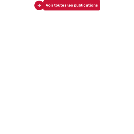
Voir toutes les publications
Le Mag
Vos challenges
Société & influence
Marque & identité