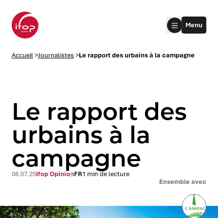
Aller au menu
Aller au contenu
Aller au pied de page
Menu
Accueil Ifop Group
Accueil
>
Journalistes
>
Le rapport des urbains à la campagne
Le rapport des
urbains à la
campagne
le submenu
le submenu
08.07.25
Ifop Opinion
FR
1 min de lecture
Ensemble avec
le submenu