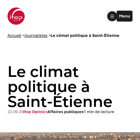
Aller au menu
Aller au contenu
Aller au pied de page
Menu
Accueil Ifop Group
Accueil
>
Journalistes
>
Le climat politique à Saint-Étienne
Le climat
politique à
Saint-Étienne
le submenu
le submenu
22.09.25
Ifop Opinion
Affaires publiques
1 min de lecture
le submenu