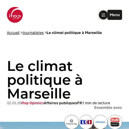
Aller au menu
Aller au contenu
Aller au pied de page
Menu
Accueil Ifop Group
Accueil
>
Journalistes
>
Le climat politique à Marseille
Le climat
politique à
Marseille
le submenu
le submenu
02.03.26
Ifop Opinion
Affaires publiques
FR
1 min de lecture
Ensemble avec
le submenu