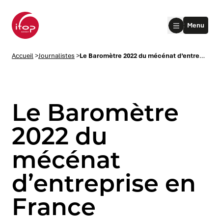
Aller au menu
Aller au contenu
Aller au pied de page
Menu
Accueil Ifop Group
Accueil
>
Journalistes
>
Le Baromètre 2022 du mécénat d’entreprise en France
Le Baromètre
2022 du
mécénat
le submenu
d’entreprise en
le submenu
France
le submenu