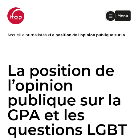
Aller au menu
Aller au contenu
Aller au pied de page
Menu
Accueil Ifop Group
Accueil
>
Journalistes
>
La position de l’opinion publique sur la GPA et les questions LGBT dans la campagne des élections européennes
La position de
l’opinion
publique sur la
le submenu
GPA et les
le submenu
questions LGBT
le submenu