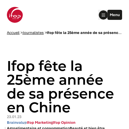
Aller au menu
Aller au contenu
Aller au pied de page
Menu
Accueil Ifop Group
Accueil
>
Journalistes
>
Ifop fête la 25ème année de sa présence en Chine
Ifop fête la
25ème année
de sa présence
le submenu
en Chine
le submenu
23.01.23
le submenu
Brainvalue
Ifop Marketing
Ifop Opinion
Agroalimentaire et consommation
Beauté et bien être