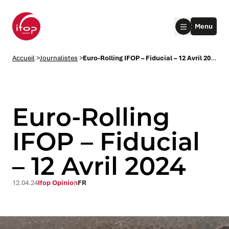
Aller au menu
Aller au contenu
Aller au pied de page
Menu
Accueil Ifop Group
Accueil
>
Journalistes
>
Euro-Rolling IFOP – Fiducial – 12 Avril 2024
Euro-Rolling
IFOP – Fiducial
– 12 Avril 2024
le submenu
le submenu
12.04.24
Ifop Opinion
FR
le submenu