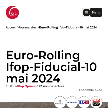
Aller au menu
Aller au contenu
Aller au pied de page
Menu
Accueil Ifop Group
Accueil
>
Journalistes
>
Euro-Rolling Ifop-Fiducial-10 mai 2024
Euro-Rolling
Ifop-Fiducial-10
mai 2024
le submenu
le submenu
10.05.24
Ifop Opinion
FR
1 min de lecture
Ensemble avec
le submenu