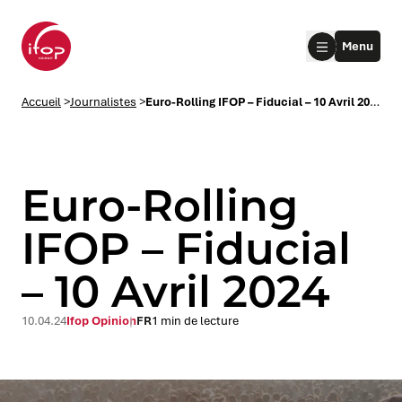
Aller au menu
Aller au contenu
Aller au pied de page
Menu
Accueil Ifop Group
Accueil
>
Journalistes
>
Euro-Rolling IFOP – Fiducial – 10 Avril 2024
Euro-Rolling
IFOP – Fiducial
– 10 Avril 2024
le submenu
le submenu
10.04.24
Ifop Opinion
FR
1 min de lecture
le submenu