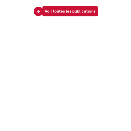
Voir toutes les publications
Le Mag
Vos challenges
Société & influence