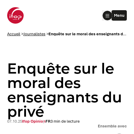
Aller au menu
Aller au contenu
Aller au pied de page
Menu
Accueil Ifop Group
Accueil
>
Journalistes
>
Enquête sur le moral des enseignants du privé
Enquête sur le
moral des
enseignants du
le submenu
privé
le submenu
07.10.25
Ifop Opinion
FR
3 min de lecture
le submenu
Ensemble avec