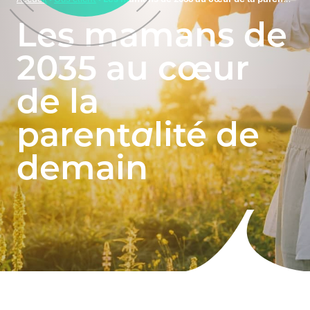
Les mamans de
2035 au cœur
de la
parent
a
lité de
demain