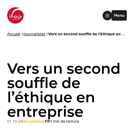
Aller au menu
Aller au contenu
Aller au pied de page
Menu
Accueil Ifop Group
Accueil
>
Journalistes
>
Vers un second souffle de l’éthique en entreprise
Vers un second
souffle de
l’éthique en
le submenu
entreprise
le submenu
01.10.24
Occurrence
FR
1 min de lecture
le submenu