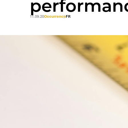
performan
11.09.20
Occurrence
FR