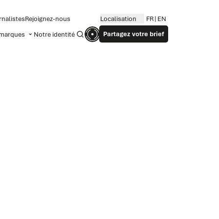
rnalistes
Rejoignez-nous
Localisation
FR
EN
Partagez votre brief
marques
Notre identité
Recherche