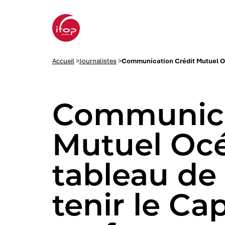
Aller au menu
Aller au contenu
Aller au pied de page
Accueil Ifop Group
Accueil
>
Journalistes
>
Communication Crédit Mutuel Océ
Communica
Mutuel Océ
tableau de
tenir le Ca