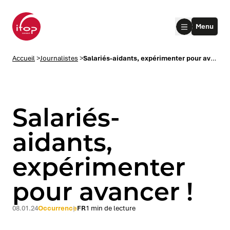
Aller au menu
Aller au contenu
Aller au pied de page
Menu
Accueil Ifop Group
Accueil
>
Journalistes
>
Salariés-aidants, expérimenter pour avancer !
Salariés-
aidants,
expérimenter
le submenu
pour avancer !
le submenu
08.01.24
Occurrence
FR
1 min de lecture
le submenu