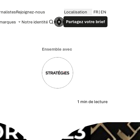
rnalistes
Rejoignez-nous
Localisation
FR
EN
Partagez votre brief
marques
Notre identité
Recherche
Ensemble avec
1 min de lecture