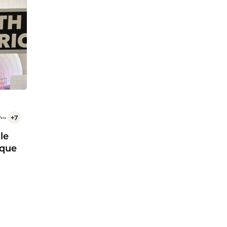
n
+7
le
ique