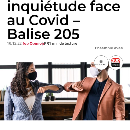
inquiétude face
au Covid –
Balise 205
16.12.22
Ifop Opinion
FR
1 min de lecture
Ensemble avec