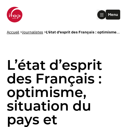
Aller au menu
Aller au contenu
Aller au pied de page
Menu
Accueil Ifop Group
Accueil
>
Journalistes
>
L’état d’esprit des Français : optimisme, situation du pays et inquiétude face au Covid – Balise 205
L’état d’esprit
des Français :
optimisme,
le submenu
situation du
le submenu
pays et
le submenu