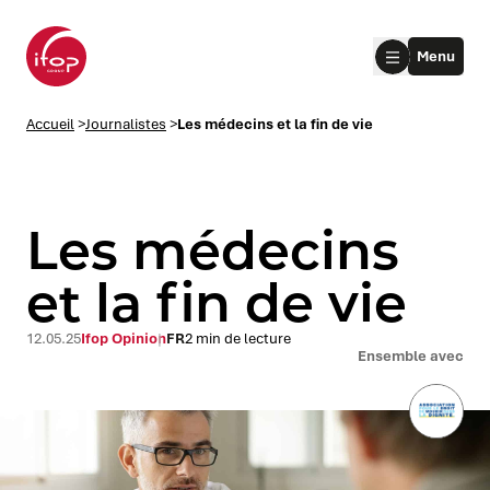
Aller au menu
Aller au contenu
Aller au pied de page
Menu
Accueil Ifop Group
Accueil
>
Journalistes
>
Les médecins et la fin de vie
Les médecins
et la fin de vie
le submenu
12.05.25
Ifop Opinion
FR
2 min de lecture
Ensemble avec
le submenu
le submenu