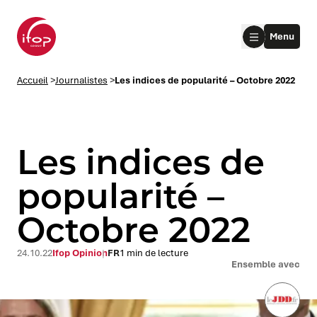
Aller au menu
Aller au contenu
Aller au pied de page
Menu
Accueil Ifop Group
Accueil
>
Journalistes
>
Les indices de popularité – Octobre 2022
Les indices de
popularité –
Octobre 2022
le submenu
le submenu
24.10.22
Ifop Opinion
FR
1 min de lecture
Ensemble avec
le submenu