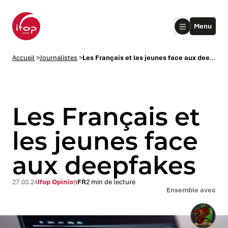
Aller au menu
Aller au contenu
Aller au pied de page
Menu
Accueil Ifop Group
Accueil
>
Journalistes
>
Les Français et les jeunes face aux deepfakes
Les Français et
les jeunes face
aux deepfakes
le submenu
le submenu
27.03.24
Ifop Opinion
FR
2 min de lecture
Ensemble avec
le submenu