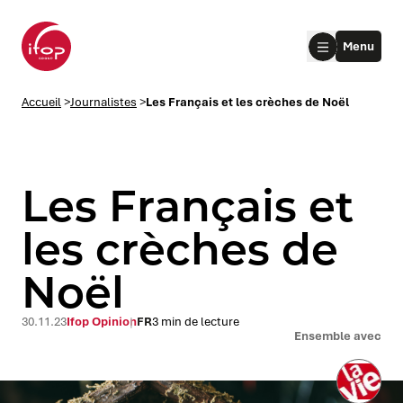
Aller au menu
Aller au contenu
Aller au pied de page
Menu
Accueil Ifop Group
Accueil
>
Journalistes
>
Les Français et les crèches de Noël
Les Français et
les crèches de
Noël
le submenu
le submenu
30.11.23
Ifop Opinion
FR
3 min de lecture
Ensemble avec
le submenu