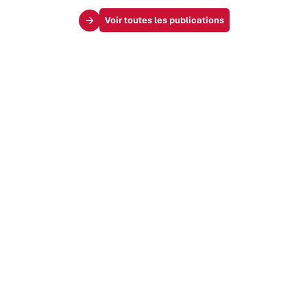
Voir toutes les publications
Le Mag
Vos challenges
Société & influence
Marque & identité