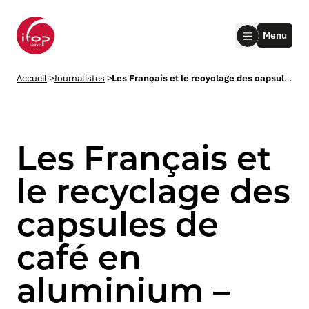
Aller au menu
Aller au contenu
Aller au pied de page
Menu
Accueil Ifop Group
Accueil
>
Journalistes
>
Les Français et le recyclage des capsules de café en aluminium – Vague 4
Les Français et
le recyclage des
capsules de
le submenu
café en
le submenu
aluminium –
le submenu