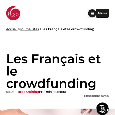
Aller au menu
Aller au contenu
Aller au pied de page
Menu
Accueil Ifop Group
Accueil
>
Journalistes
>
Les Français et le crowdfunding
Les Français et
le
crowdfunding
le submenu
le submenu
09.04.24
Ifop Opinion
FR
3 min de lecture
Ensemble avec
le submenu