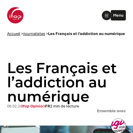
Aller au menu
Aller au contenu
Aller au pied de page
Menu
Accueil Ifop Group
Accueil
>
Journalistes
>
Les Français et l’addiction au numérique
Les Français et
l’addiction au
numérique
le submenu
le submenu
06.02.24
Ifop Opinion
FR
2 min de lecture
Ensemble avec
le submenu