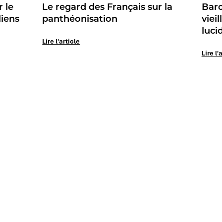
 le
Le regard des Français sur la
Baro
liens
panthéonisation
viei
luci
Lire l'article
Lire l'
Vos challenges
Votre secteur
Société & influence
Automobile et
mobilité
Marque & identité
Agroalimentaire et