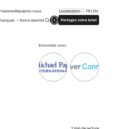
rnalistes
Rejoignez-nous
Localisation
FR
EN
Partagez votre brief
marques
Notre identité
Recherche
Ensemble avec
2 min de lecture