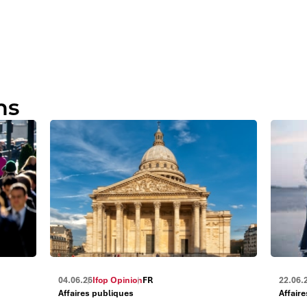
ns
04.06.26
Ifop Opinion
FR
22.06.
Affaires publiques
Affair