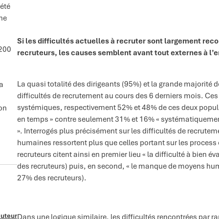
 été
gne
Si les difficultés actuelles à recruter sont largement reco
 200
recruteurs, les causes semblent avant tout externes à l’e
La quasi totalité des dirigeants (95%) et la grande majorité 
la
difficultés de recrutement au cours des 6 derniers mois. Ces 
systémiques, respectivement 52% et 48% de ces deux populat
ion
en temps » contre seulement 31% et 16% « systématiquement 
». Interrogés plus précisément sur les difficultés de recruteme
humaines ressortent plus que celles portant sur les proces
recruteurs citent ainsi en premier lieu « la difficulté à bien 
des recruteurs) puis, en second, « le manque de moyens hum
27% des recruteurs).
auteur
Dans une logique similaire, les difficultés rencontrées par r