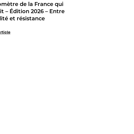
mètre de la France qui
llit – Édition 2026 – Entre
dité et résistance
article
Nos marques
Notre identité
Ifop Opinion
Rejoignez-nous
Ifop Marketing
Journalistes