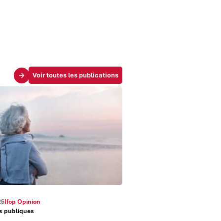
Voir toutes les publications
26
Ifop Opinion
es publiques