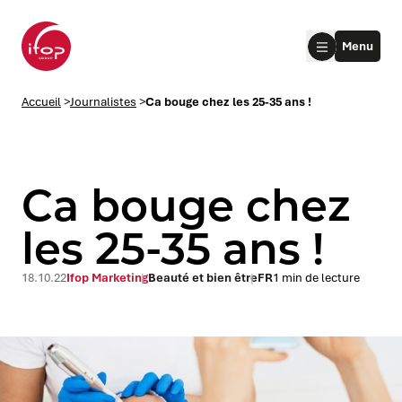
Aller au menu
Aller au contenu
Aller au pied de page
Menu
Accueil Ifop Group
Accueil
>
Journalistes
>
Ca bouge chez les 25-35 ans !
Ca bouge chez
les 25-35 ans !
le submenu
18.10.22
Ifop Marketing
Beauté et bien être
FR
1 min de lecture
le submenu
le submenu