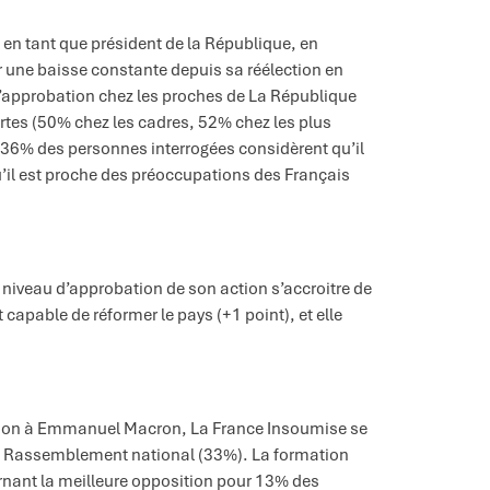
n tant que président de la République, en
ur une baisse constante depuis sa réélection en
 d’approbation chez les proches de La République
ortes (50% chez les cadres, 52% chez les plus
n, 36% des personnes interrogées considèrent qu’il
il est proche des préoccupations des Français
e niveau d’approbation de son action s’accroitre de
capable de réformer le pays (+1 point), et elle
sition à Emmanuel Macron, La France Insoumise se
le Rassemblement national (33%). La formation
arnant la meilleure opposition pour 13% des