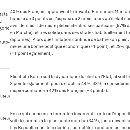
40% des Français approuvent le travail d’Emmanuel Macron e
ar la
hausse de 3 points en l’espace de 2 mois, alors qu’il était s
u
avril dernier. Il demeure plébiscité chez ses partisans (97%
gorie
en Marche), et très solide dans ses strates habituellement f
diplômés). Alors que l’inflation continue de battre son plei
auto-
mène une bonne politique économique (+1 point), et 29% qu’
(+1 point également).
Elisabeth Borne suit la dynamique du chef de l’Etat, et voit l
3 points également, pour s’établir à 44%. 43% la considèrent 
inspire confiance à 42% des Français (+3 points).
auteur
En ce qui concerne la formation incarnant le mieux l’oppo
auteur
voit désormais à la plus haute marche (34%), juste devant 
Les Républicains, loin derrière, complète le podium, en inc