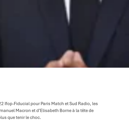
 Ifop-Fiducial pour Paris Match et Sud Radio, les
manuel Macron et d’Elisabeth Borne à la tête de
lus que tenir le choc.