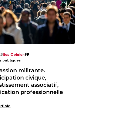
26
Ifop Opinion
FR
es publiques
assion militante.
icipation civique,
stissement associatif,
ication professionnelle
article