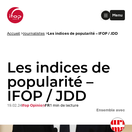
Aller au menu
Aller au contenu
Aller au pied de page
Menu
Accueil Ifop Group
Accueil
>
Journalistes
>
Les indices de popularité – IFOP / JDD
Les indices de
popularité –
IFOP / JDD
le submenu
le submenu
19.02.24
Ifop Opinion
FR
1 min de lecture
Ensemble avec
le submenu