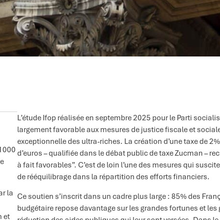
L’étude Ifop réalisée en septembre 2025 pour le Parti sociali
largement favorable aux mesures de justice fiscale et sociale
exceptionnelle des ultra-riches. La création d’une taxe de 2%
 1000
d’euros – qualifiée dans le débat public de taxe Zucman – re
se
à fait favorables”. C’est de loin l’une des mesures qui suscit
de rééquilibrage dans la répartition des efforts financiers.
ar la
Ce soutien s’inscrit dans un cadre plus large : 85% des França
budgétaire repose davantage sur les grandes fortunes et les
n et
réduction des aides publiques qui leur sont versées. Dans l