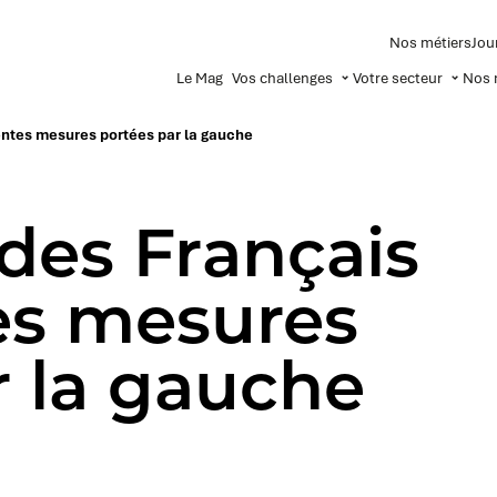
Nos métiers
Jou
Le Mag
Vos challenges
Votre secteur
Nos 
rentes mesures portées par la gauche
 des Français
tes mesures
r la gauche