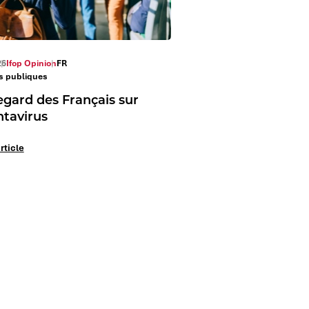
26
Ifop Opinion
FR
es publiques
egard des Français sur
ntavirus
article