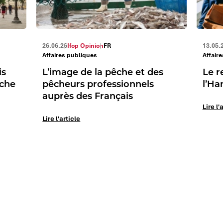
26.06.26
Ifop Opinion
FR
13.05.
Affaires publiques
Affair
is
L’image de la pêche et des
Le r
uche
pêcheurs professionnels
l’Ha
auprès des Français
Lire l'
Lire l'article