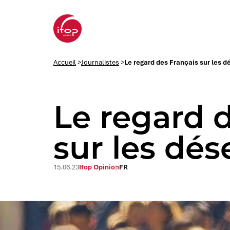
Aller au menu
Aller au contenu
Aller au pied de page
Accueil Ifop Group
Accueil
>
Journalistes
>
Le regard des Français sur les 
Le regard 
sur les dé
15.06.23
Ifop Opinion
FR