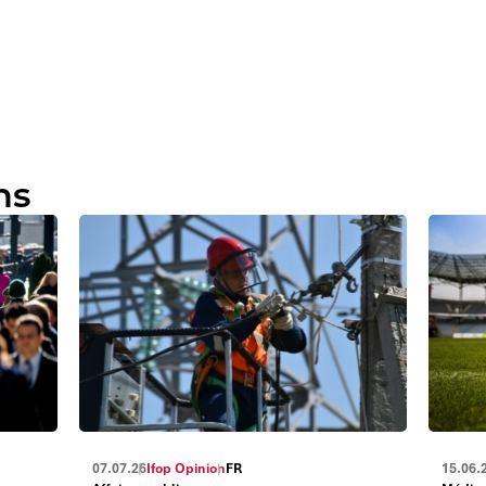
ns
07.07.26
Ifop Opinion
FR
15.06.