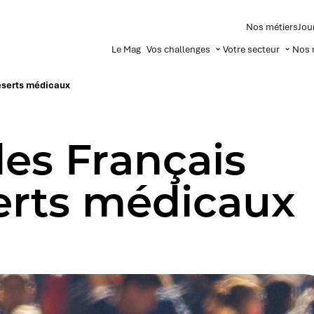
Nos métiers
Jou
Le Mag
Vos challenges
Votre secteur
Nos 
déserts médicaux
des Français
serts médicaux