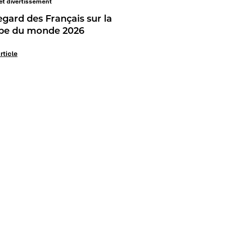
et divertissement
egard des Français sur la
pe du monde 2026
article
Nos marques
Notre identité
Ifop Opinion
Rejoignez-nous