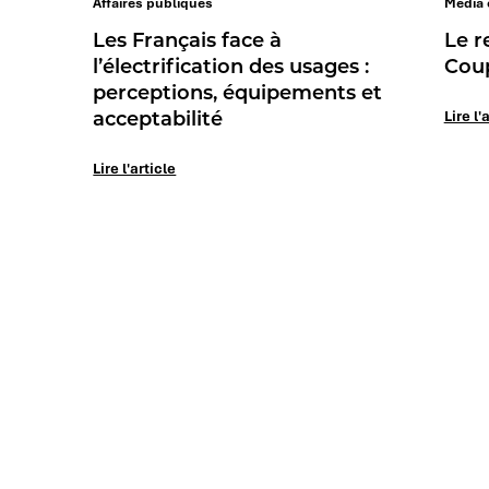
Affaires publiques
Média 
Les Français face à
Le r
l’électrification des usages :
Cou
perceptions, équipements et
acceptabilité
Lire l'
Lire l'article
Vos challenges
Votre secteur
Société & influence
Automobile et