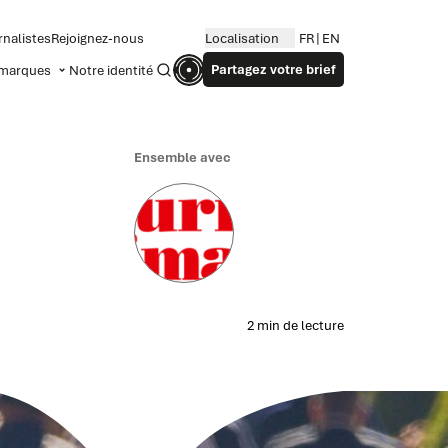
rnalistes
Rejoignez-nous
Localisation
FR
EN
Partagez votre brief
marques
Notre identité
Recherche
Ensemble avec
2 min de lecture