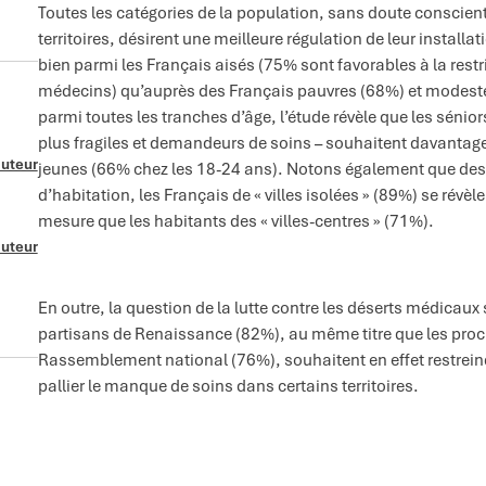
Toutes les catégories de la population, sans doute conscien
territoires, désirent une meilleure régulation de leur installa
bien parmi les Français aisés (75% sont favorables à la restri
médecins) qu’auprès des Français pauvres (68%) et modestes
parmi toutes les tranches d’âge, l’étude révèle que les sénior
plus fragiles et demandeurs de soins – souhaitent davantage ce
auteur
jeunes (66% chez les 18-24 ans). Notons également que des é
d’habitation, les Français de « villes isolées » (89%) se révè
mesure que les habitants des « villes-centres » (71%).
auteur
En outre, la question de la lutte contre les déserts médicaux
partisans de Renaissance (82%), au même titre que les proc
Rassemblement national (76%), souhaitent en effet restreind
pallier le manque de soins dans certains territoires.