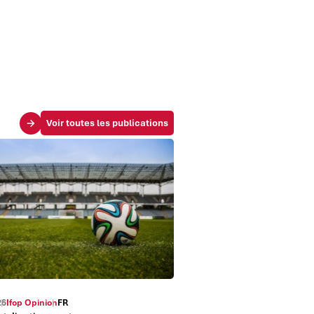
Voir toutes les publications
26
Ifop Opinion
FR