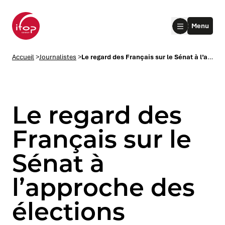
Aller au menu
Aller au contenu
Aller au pied de page
Menu
Accueil Ifop Group
Accueil
>
Journalistes
>
Le regard des Français sur le Sénat à l’approche des élections sénatoriales
Le regard des
Français sur le
Sénat à
le submenu
l’approche des
le submenu
élections
le submenu