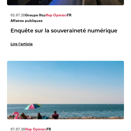
02.07.26
Groupe Ifop
Ifop Opinion
FR
Affaires publiques
Enquête sur la souveraineté numérique
Lire l'article
07.07.26
Ifop Opinion
FR