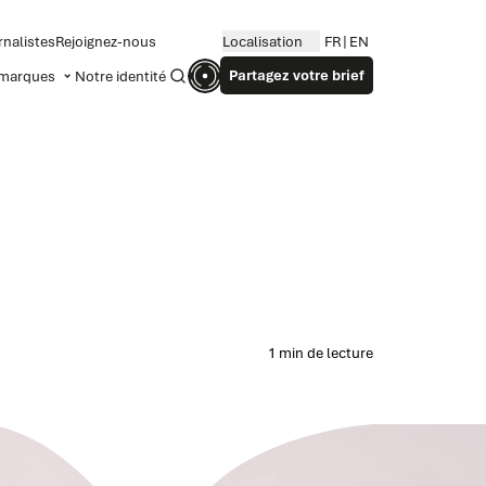
rnalistes
Rejoignez-nous
Localisation
FR
EN
Partagez votre brief
marques
Notre identité
Recherche
1 min de lecture